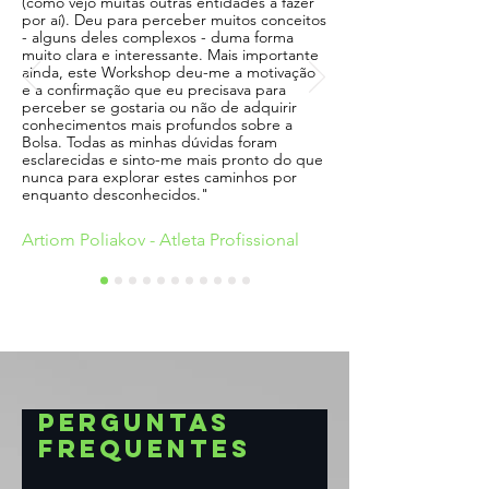
(como vejo muitas outras entidades a fazer
por aí). Deu para perceber muitos conceitos
- alguns deles complexos - duma forma
muito clara e interessante. Mais importante
ainda, este Workshop deu-me a motivação
e a confirmação que eu precisava para
perceber se gostaria ou não de adquirir
conhecimentos mais profundos sobre a
Bolsa. Todas as minhas dúvidas foram
esclarecidas e sinto-me mais pronto do que
nunca para explorar estes caminhos por
enquanto desconhecidos."
Artiom Poliakov - Atleta Profissional
Perguntas
frequentes