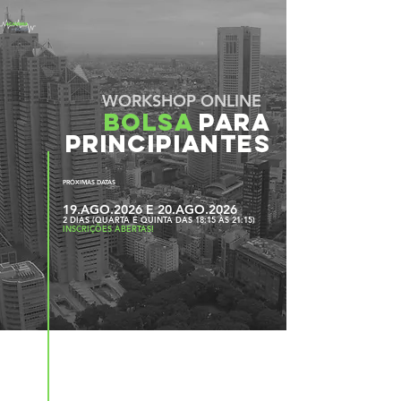
WORKSHOP ONLINE
BOLSA
PARA
PRINCIPIANTES
PRÓXIMAS DATAS
19.AGO.
2026 E 20.AGO.2026
2 DI
AS
(QUARTA E QUINTA DAS 18:15 ÀS 21:15
)
INSCRIÇÕES ABERTAS!