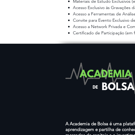
Materiais de Estudo Exclusivos (e
Acesso Exclusivo às Gravações d
Acesso a
Ferramentas de Análise
​Convite para Evento Exclusivo 
Acesso a Network Privada e Co
Certificado de Participação (em fo
A Academia de Bolsa é uma plata
aprendizagem e partilha de conhe