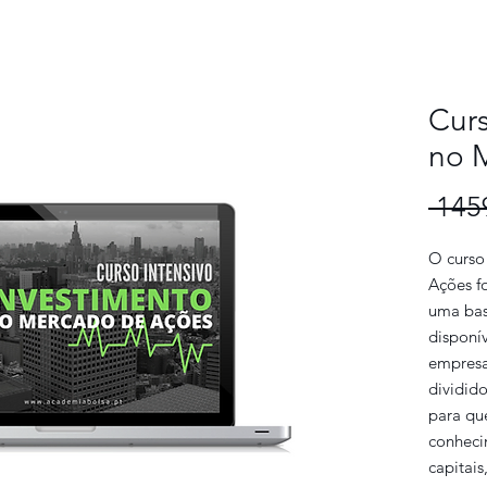
Curs
no 
 145
O curso
Ações fo
uma bas
disponí
empresa
dividid
para qu
conheci
capitai