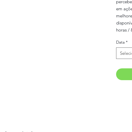
percebe
em açõe
melhore
disponí
horas /
Data
*
Selec