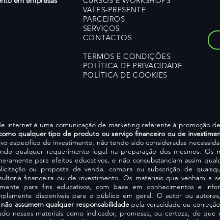
mento em empresas
CURSOS E WORKSHOPS
VALES-PRESENTE
PARCEIROS
SERVIÇOS
CONTACTOS
TERMOS E CONDIÇÕES
POLÍTICA DE PRIVACIDADE
POLÍTICA DE COOKIES
o de internet é uma comunicação de marketing referente à promoção 
como qualquer tipo de produto ou serviço financeiro ou de investime
vo específico de investimento, não tendo sido consideradas necessid
ndo qualquer requerimento legal na preparação dos mesmos. Os m
eramente para efeitos educativos, e não consubstanciam assim qualq
icitação ou proposta de venda, compra ou subscrição de quaisque
consultoria financeira ou de investimento. Os materiais que venham a 
amente para fins educativos, com base em conhecimentos e infor
 amplamente disponíveis para o público em geral. ​O autor ou autor
,
não assumem qualquer responsabilidade
pela veracidade ou correção
o nesses materiais como indicador, promessa, ou certeza, de que q