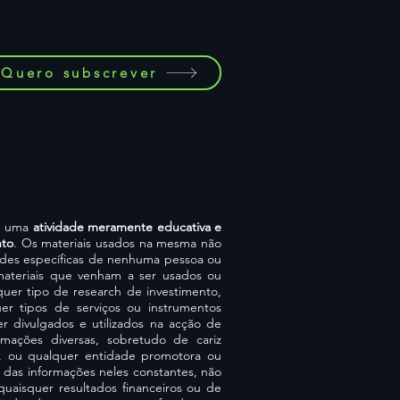
Quero subscrever
de uma
atividade meramente educativa e
nto
. Os materiais usados na mesma não
ades específicas de nenhuma pessoa ou
ateriais que venham a ser usados ou
uer tipo de research de investimento,
r tipos de serviços ou instrumentos
ser divulgados e utilizados na acção de
mações diversas, sobretudo de cariz
es, ou qualquer entidade promotora ou
 das informações neles constantes, não
uaisquer resultados financeiros ou de