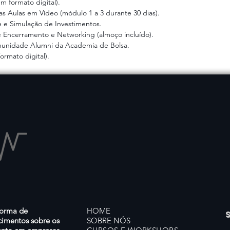
m formato digital).
as Aulas em Vídeo (módulo 1 a 3 durante 30 dias).
 e Simulação de Investimentos.
de Encerramento e Networking (almoço incluído).
munidade Alumni da Academia de Bolsa.
rmato digital)​.
forma de
HOME
cimentos sobre os
SOBRE NÓS