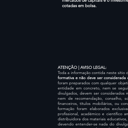
mercados de capitais e o investi
cotadas em bolsa.
ATENÇÃO | AVISO LEGAL:
Toda a informação contida neste síti
formativa e não deve ser considerada 
foram preparados com qualquer objeti
entidade em concreto, nem se segui
divulgados, devem ser considerados m
nem de recomendação, conselho, sol
financeiros, títulos mobiliários, ou 
formação foram elaborados exclusiv
profissional, académico e científico
distribuidora dos materiais educativos
devendo entender-se nada do divulgad